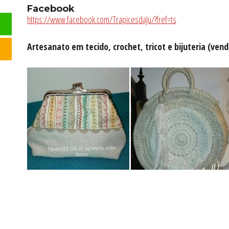
Facebook
https://www.facebook.com/TrapicesdaJu/?fref=ts
Artesanato em tecido, crochet, tricot e bijuteria (ve