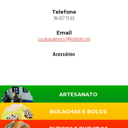
Telefone
96 437 15 63
Email
susanapalmeiro1@hotmail.com
Acessórios
Sidebar
primária
ARTESANATO
BOLACHAS E BOLOS