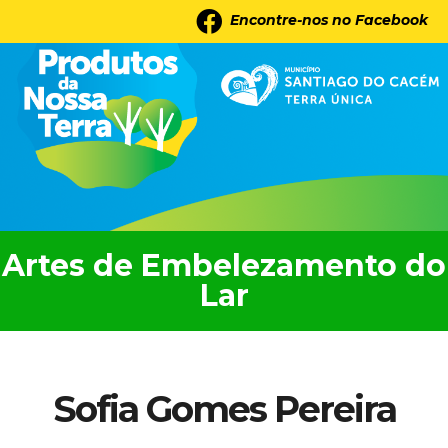
Skip
Saltar
Encontre-nos no Facebook
to
para
main
a
content
barra
lateral
principal
Artes de Embelezamento do
Lar
Sofia Gomes Pereira