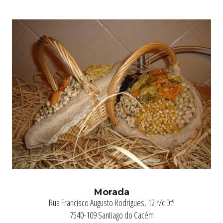
Morada
Rua Francisco Augusto Rodrigues, 12 r/c Dtº
7540-109 Santiago do Cacém