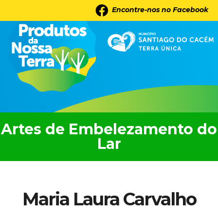
Skip
Saltar
Encontre-nos no Facebook
to
para
main
a
content
barra
lateral
principal
Artes de Embelezamento do
Lar
Maria Laura Carvalho