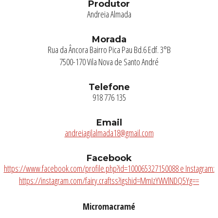
Produtor
Andreia Almada
Morada
Rua da Âncora Bairro Pica Pau Bd.6 Edf. 3°B
7500-170 Vila Nova de Santo André
Telefone
918 776 135
Email
andreiagilalmada18@gmail.com
Facebook
https://www.facebook.com/profile.php?id=100065327150088 e Instagram:
https://instagram.com/fairy.craftss?igshid=MmIzYWVlNDQ5Yg==
Micromacramé